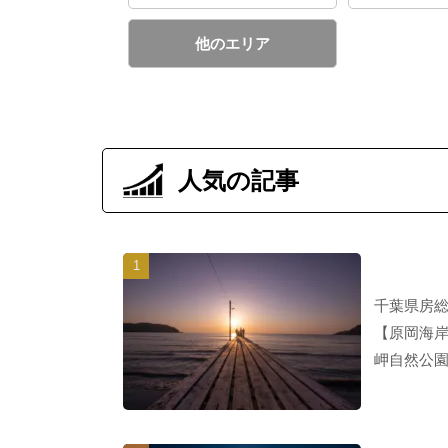
他のエリア
人気の記事
千葉県房総
【原岡海
岬自然公