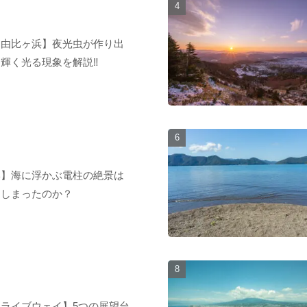
【由比ヶ浜】夜光虫が作り出
輝く光る現象を解説‼︎
岸】海に浮かぶ電柱の絶景は
てしまったのか？
ライブウェイ】5つの展望台