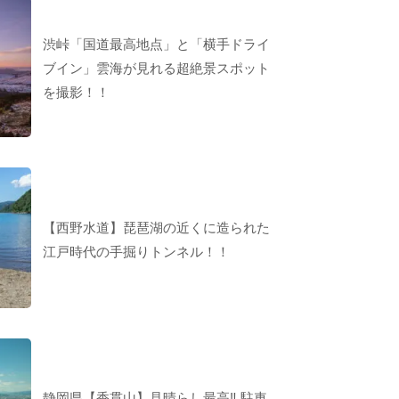
渋峠「国道最高地点」と「横手ドライ
ブイン」雲海が見れる超絶景スポット
を撮影！！
【西野水道】琵琶湖の近くに造られた
江戸時代の手掘りトンネル！！
静岡県【香貫山】見晴らし最高‼︎ 駐車