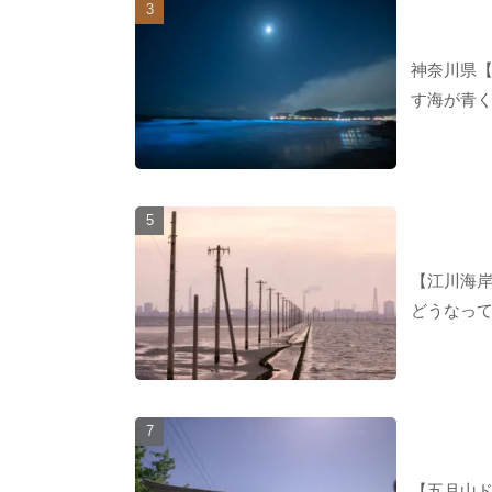
神奈川県
す海が青く
【江川海
どうなっ
【五月山ド