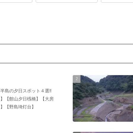
半島の夕日スポット４選‼︎
岸】【館山夕日桟橋】【大房
園】【野島埼灯台】