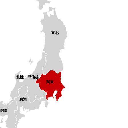
東北
北陸・甲信越
関東
東海
関西