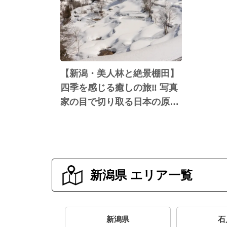
【新潟・美人林と絶景棚田】
四季を感じる癒しの旅‼︎ 写真
家の目で切り取る日本の原風
景を解説‼︎
新潟県 エリア一覧
新潟県
石