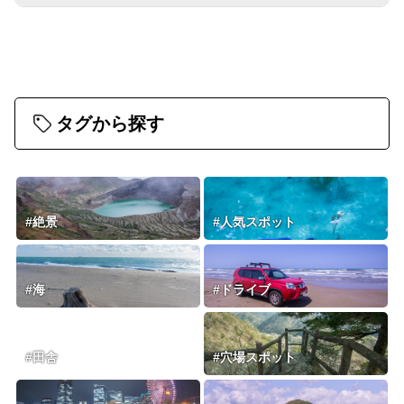
タグから探す
#絶景
#人気スポット
#海
#ドライブ
#田舎
#穴場スポット