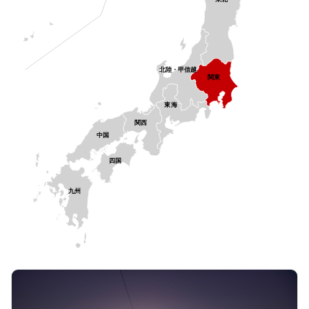
北陸・甲信越
関東
東海
関西
中国
四国
九州