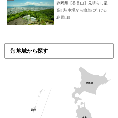
静岡県【香貫山】見晴らし最
高‼︎ 駐車場から簡単に行ける
絶景山‼︎
地域から探す
北海道
沖縄
東北