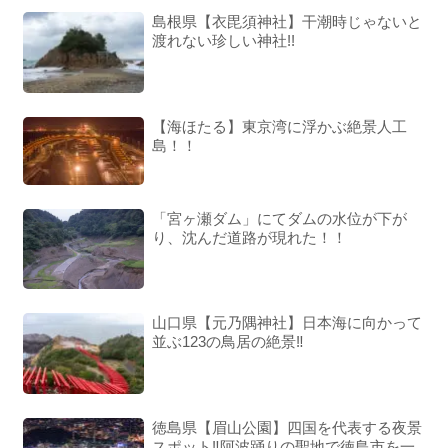
島根県【衣毘須神社】干潮時じゃないと
渡れない珍しい神社!!
【海ほたる】東京湾に浮かぶ絶景人工
島！！
「宮ヶ瀬ダム」にてダムの水位が下が
り、沈んだ道路が現れた！！
山口県【元乃隅神社】日本海に向かって
並ぶ123の鳥居の絶景‼︎
徳島県【眉山公園】四国を代表する夜景
スポット‼︎阿波踊りの聖地で徳島市を一