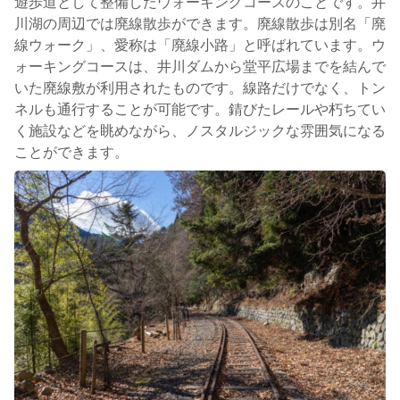
遊歩道として整備したウォーキングコースのことです。井
川湖の周辺では廃線散歩ができます。廃線散歩は別名「廃
線ウォーク」、愛称は「廃線小路」と呼ばれています。ウ
ォーキングコースは、井川ダムから堂平広場までを結んで
いた廃線敷が利用されたものです。線路だけでなく、トン
ネルも通行することが可能です。錆びたレールや朽ちてい
く施設などを眺めながら、ノスタルジックな雰囲気になる
ことができます。