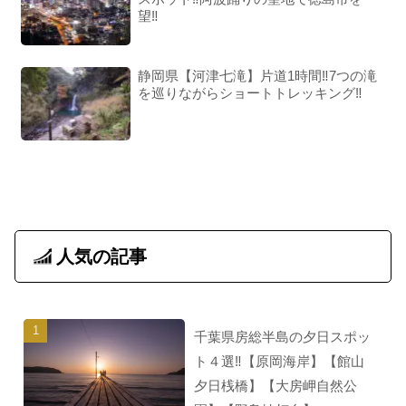
望‼︎
静岡県【河津七滝】片道1時間‼︎7つの滝
を巡りながらショートトレッキング‼︎
人気の記事
千葉県房総半島の夕日スポッ
ト４選‼︎【原岡海岸】【館山
夕日桟橋】【大房岬自然公