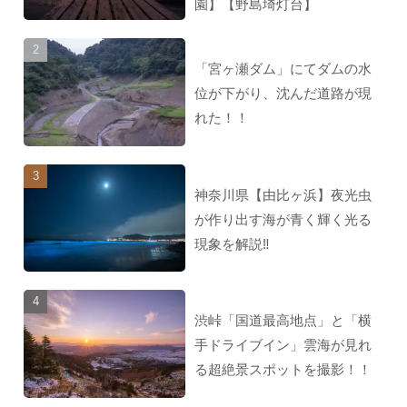
園】【野島埼灯台】
「宮ヶ瀬ダム」にてダムの水
位が下がり、沈んだ道路が現
れた！！
神奈川県【由比ヶ浜】夜光虫
が作り出す海が青く輝く光る
現象を解説‼︎
渋峠「国道最高地点」と「横
手ドライブイン」雲海が見れ
る超絶景スポットを撮影！！