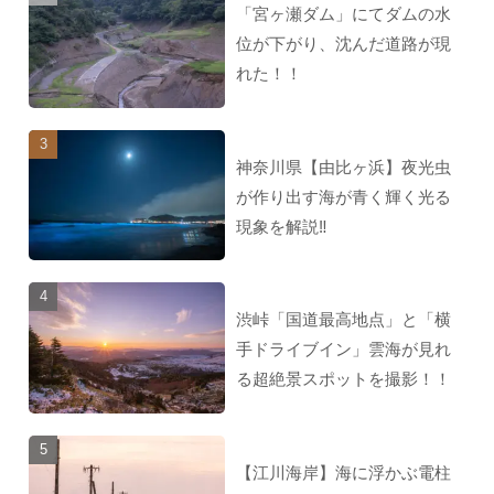
「宮ヶ瀬ダム」にてダムの水
位が下がり、沈んだ道路が現
れた！！
神奈川県【由比ヶ浜】夜光虫
が作り出す海が青く輝く光る
現象を解説‼︎
渋峠「国道最高地点」と「横
手ドライブイン」雲海が見れ
る超絶景スポットを撮影！！
【江川海岸】海に浮かぶ電柱