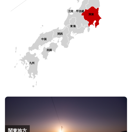
北陸・甲信越
関東
東海
関西
中国
四国
九州
関東地方