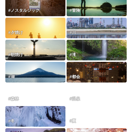
#ノスタルジック
#冒険
#夕焼け
#川
#朝焼け
#滝
#湖
#都会
#森林
#温泉
#冬
#夏