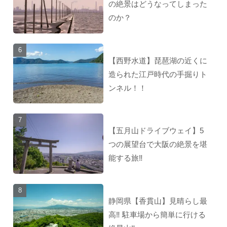
の絶景はどうなってしまった
のか？
【西野水道】琵琶湖の近くに
造られた江戸時代の手掘りト
ンネル！！
【五月山ドライブウェイ】5
つの展望台で大阪の絶景を堪
能する旅‼︎
静岡県【香貫山】見晴らし最
高‼︎ 駐車場から簡単に行ける