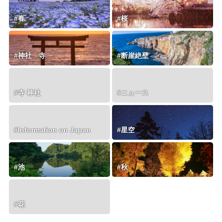
#春
#桜
#神社 寺
#断崖絶壁
#寺 神社
#ニュース
#Information on Japan
#星空
#池
#秋
#花