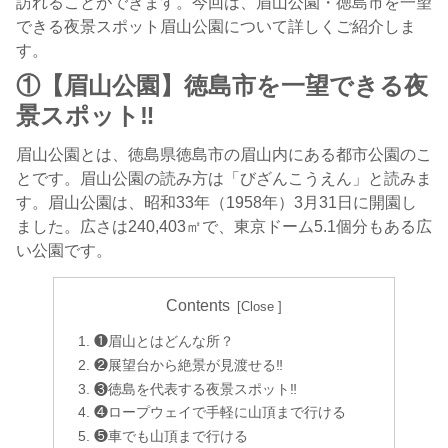
訪れることができます。今回は、眉山公園・徳島市を一望
できる夜景スポット眉山公園について詳しくご紹介しま
す。
①
【眉山公園】徳島市を一望できる夜
景スポット‼︎
眉山公園とは、徳島県徳島市の眉山内にある都市公園のこ
とです。眉山公園の読み方は「びざんこうえん」と読みま
す。眉山公園は、昭和33年（1958年）3月31日に開園し
ました。広さは240,403㎡で、東京ドーム5.1個分もある広
い公園です。
Contents
❶眉山とはどんな所？
❷展望台から絶景が見渡せる‼︎
❸徳島を代表する夜景スポット‼︎
❹ロープウェイで手軽に山頂まで行ける
❺車でも山頂まで行ける