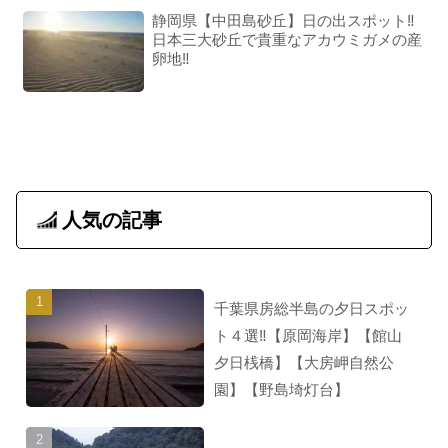
静岡県【中田島砂丘】日の出スポット‼︎
日本三大砂丘で貴重なアカウミガメの産
卵地‼︎
人気の記事
千葉県房総半島の夕日スポッ
ト４選‼︎【原岡海岸】【館山
夕日桟橋】【大房岬自然公
園】【野島埼灯台】