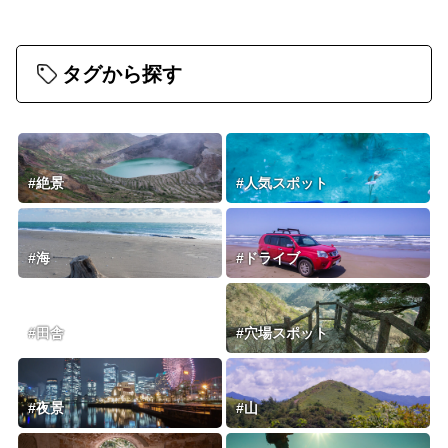
タグから探す
#絶景
#人気スポット
#海
#ドライブ
#田舎
#穴場スポット
#夜景
#山