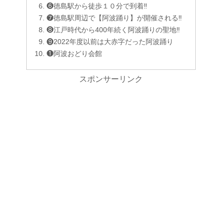
❻徳島駅から徒歩１０分で到着‼︎
❼徳島駅周辺で【阿波踊り】が開催される‼︎
❽江戸時代から400年続く阿波踊りの聖地‼︎
❾2022年度以前は大赤字だった阿波踊り
❶阿波おどり会館
スポンサーリンク