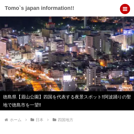
Tomo`s japan information!!
徳島県【眉山公園】四国を代表する夜景スポット‼︎阿波踊りの聖
地で徳島市を一望‼︎
ホーム
日本
四国地方