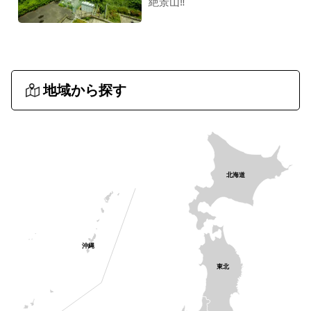
絶景山‼︎
地域から探す
北海道
沖縄
東北