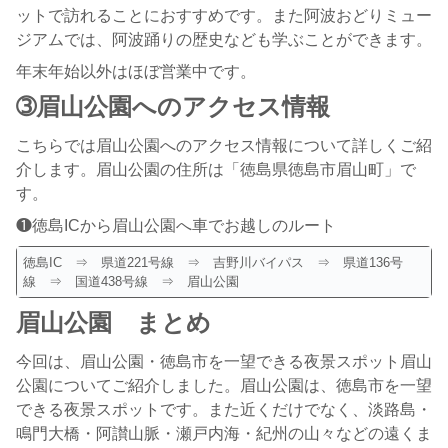
ットで訪れることにおすすめです。また阿波おどりミュー
ジアムでは、阿波踊りの歴史なども学ぶことができます。
年末年始以外はほぼ営業中です。
➂眉山公園へのアクセス情報
こちらでは眉山公園へのアクセス情報について詳しくご紹
介します。眉山公園の住所は「徳島県徳島市眉山町」で
す。
❶徳島ICから眉山公園へ車でお越しのルート
徳島IC ⇒ 県道221号線 ⇒ 吉野川バイパス ⇒ 県道136号
線 ⇒ 国道438号線 ⇒ 眉山公園
眉山公園
まとめ
今回は、眉山公園・徳島市を一望できる夜景スポット眉山
公園についてご紹介しました。眉山公園は、徳島市を一望
できる夜景スポットです。また近くだけでなく、淡路島・
鳴門大橋・阿讃山脈・瀬戸内海・紀州の山々などの遠くま