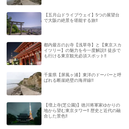
【五月山ドライブウェイ】5つの展望台
で大阪の絶景を堪能する旅‼︎
都内最古のお寺【浅草寺】と【東京スカ
イツリー】の魅力を今一度解説‼︎ 徒歩で
も行ける東京観光必須スポット‼︎
千葉県【屏風ヶ浦】東洋のドーバーと呼
ばれる断崖絶壁の海岸線!!
【増上寺(芝公園)】徳川将軍家ゆかりの
地から望む東京タワー‼︎ 歴史と近代の融
合した景色‼︎